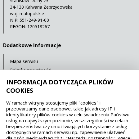
Stanisław Dolny 73
34-130 Kalwaria Zebrzydowska
woj. małopolskie
NIP: 551-249-91-00
REGON: 120518267
Dodatkowe Informacje
Mapa serwisu
Polityka prywatności
Deklaracja dostępności
INFORMACJA DOTYCZĄCA PLIKÓW
COOKIES
Spełniamy standardy dostępności oraz W3C
W ramach witryny stosujemy pliki "cookies" i
przetwarzamy dane osobowe, takie jak adresy IP i
WCAG 2.1
SECTION 508
EAA/EN 301549
identyfikatory plików cookies w celu świadczenia Państwu
usług na najwyższym poziomie, w szczególności w celach
bezpieczeństwa czy umożliwiających korzystanie z usług
IS 5568
dostępnych w ramach serwisu np. zapewnienie ułatwień
dla osób niedowidzących tj. "Narzędzi dostępności". Więcej