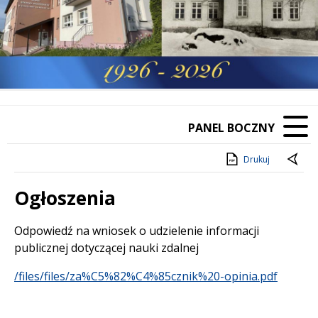
PANEL BOCZNY
Drukuj
Ogłoszenia
Treść
Odpowiedź na wniosek o udzielenie informacji
publicznej dotyczącej nauki zdalnej
/files/files/za%C5%82%C4%85cznik%20-opinia.pdf