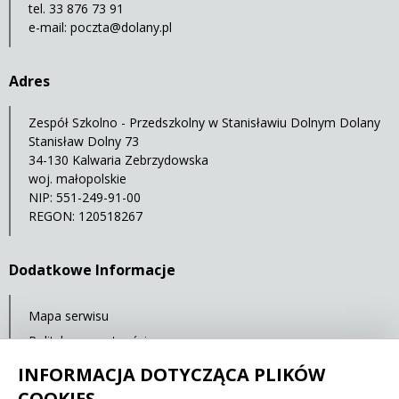
tel. 33 876 73 91
e-mail:
poczta@dolany.pl
Adres
Zespół Szkolno - Przedszkolny w Stanisławiu Dolnym Dolany
Stanisław Dolny 73
34-130 Kalwaria Zebrzydowska
woj. małopolskie
NIP: 551-249-91-00
REGON: 120518267
Dodatkowe Informacje
Mapa serwisu
Polityka prywatności
Deklaracja dostępności
INFORMACJA DOTYCZĄCA PLIKÓW
COOKIES