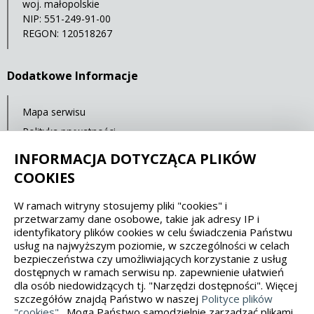
woj. małopolskie
NIP: 551-249-91-00
REGON: 120518267
Dodatkowe Informacje
Mapa serwisu
Polityka prywatności
Deklaracja dostępności
INFORMACJA DOTYCZĄCA PLIKÓW
COOKIES
Spełniamy standardy dostępności oraz W3C
W ramach witryny stosujemy pliki "cookies" i
przetwarzamy dane osobowe, takie jak adresy IP i
WCAG 2.1
SECTION 508
EAA/EN 301549
identyfikatory plików cookies w celu świadczenia Państwu
usług na najwyższym poziomie, w szczególności w celach
bezpieczeństwa czy umożliwiających korzystanie z usług
IS 5568
dostępnych w ramach serwisu np. zapewnienie ułatwień
dla osób niedowidzących tj. "Narzędzi dostępności". Więcej
szczegółów znajdą Państwo w naszej
Polityce plików
"cookies"
. Mogą Państwo samodzielnie zarządzać plikami