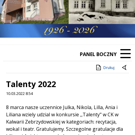
PANEL BOCZNY
Drukuj
Talenty 2022
10.03.2022 8:54
Treść
8 marca nasze uczennice Julka, Nikola, Lilla, Ania i
Liliana wziely udzial w konkursie ,,Talenty" w CK w
Kalwarii Zebrzydowskiej w kategoriach: recytacja,
wokal i teatr. Gratulujemy. Szczegolne gratulacje dla