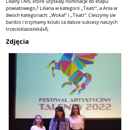
Liliany i Ani, ktore uzyskaly nominacje do etapu
powiatowego,? Liliana w kategorii ,,Teatr", a Ania w
dwoch kategoriach: ,,Wokal" i ,,Teatr". Cieszymy sie
bardzo i trzymamy kciuki za dalsze sukcesy naszych
trzecioklasistek👍💪
Zdjęcia