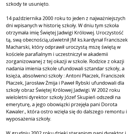
szkody te usunięto.
14 października 2000 roku to jeden z najważniejszych
dni wpisanych w historię szkoły. W dniu tym szkoła
otrzymała imię Świętej Jadwigi Królowej. Uroczystość
tą, swą obecnością,uświetnił JM ks.kardynał Franciszek
Macharski, który odprawił uroczystą mszę świętą w
kościele parafialnym i uczestniczył w akademii
zorganizowanej z tej okazji w szkole. Rodzice z okazji
nadania imienia szkole ufundowali sztandar szkoły, a
księża, absolwenci szkoły : Antoni Płaczek, Franciszek
Płaczek, Jarosław Żmija i Paweł Rybski ufundowali dla
szkoły obraz Świętej Królowej Jadwigi. W 2002 roku
wieloletni dyrektor szkoły Józef Skupień odszedł na
emeryturę, a jego obowiązki przejęła pani Dorota
Kawaler., która ostro wzięła się do dalszego remontu i
wyposażenia szkoły.
W grudniu 2002 roku dzięki staraniom pani dyrektor i