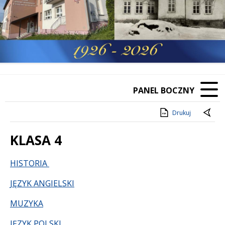
PANEL BOCZNY
Drukuj
KLASA 4
Treść
HISTORIA
JĘZYK ANGIELSKI
MUZYKA
JĘZYK POLSKI