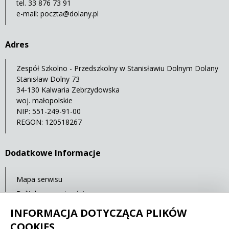
tel. 33 876 73 91
e-mail:
poczta@dolany.pl
Adres
Zespół Szkolno - Przedszkolny w Stanisławiu Dolnym Dolany
Stanisław Dolny 73
34-130 Kalwaria Zebrzydowska
woj. małopolskie
NIP: 551-249-91-00
REGON: 120518267
Dodatkowe Informacje
Mapa serwisu
Polityka prywatności
Deklaracja dostępności
INFORMACJA DOTYCZĄCA PLIKÓW
COOKIES