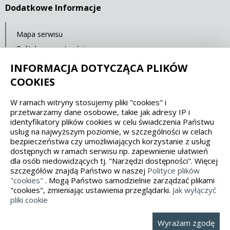
Dodatkowe Informacje
Mapa serwisu
Polityka prywatności
Deklaracja dostępności
INFORMACJA DOTYCZĄCA PLIKÓW
COOKIES
Spełniamy standardy dostępności oraz W3C
W ramach witryny stosujemy pliki "cookies" i
przetwarzamy dane osobowe, takie jak adresy IP i
WCAG 2.1
SECTION 508
EAA/EN 301549
identyfikatory plików cookies w celu świadczenia Państwu
usług na najwyższym poziomie, w szczególności w celach
bezpieczeństwa czy umożliwiających korzystanie z usług
IS 5568
dostępnych w ramach serwisu np. zapewnienie ułatwień
dla osób niedowidzących tj. "Narzędzi dostępności". Więcej
szczegółów znajdą Państwo w naszej
Polityce plików
"cookies"
. Mogą Państwo samodzielnie zarządzać plikami
"cookies", zmieniając ustawienia przeglądarki.
Jak wyłączyć
pliki cookie
Wykonanie, obsługa: Interaktywna Polska Opieka: Promedia
Wyrażam zgodę