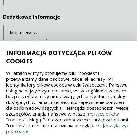
Dodatkowe Informacje
Mapa serwisu
Polityka prywatności
Deklaracja dostępności
INFORMACJA DOTYCZĄCA PLIKÓW
COOKIES
Spełniamy standardy dostępności oraz W3C
W ramach witryny stosujemy pliki "cookies" i
przetwarzamy dane osobowe, takie jak adresy IP i
WCAG 2.1
SECTION 508
EAA/EN 301549
identyfikatory plików cookies w celu świadczenia Państwu
usług na najwyższym poziomie, w szczególności w celach
bezpieczeństwa czy umożliwiających korzystanie z usług
IS 5568
dostępnych w ramach serwisu np. zapewnienie ułatwień
dla osób niedowidzących tj. "Narzędzi dostępności". Więcej
szczegółów znajdą Państwo w naszej
Polityce plików
"cookies"
. Mogą Państwo samodzielnie zarządzać plikami
"cookies", zmieniając ustawienia przeglądarki.
Jak wyłączyć
pliki cookie
Wykonanie, obsługa: Interaktywna Polska Opieka: Promedia